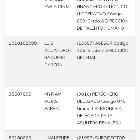
AVILA CRUZ
FINANCIERO O TECNICO
U OPERATIVO Código
009, Grado 6 DIRECCIÓN
DE TALENTO HUMANO
1010182089
LUIS
(13557) ASESOR Código
A
ALEJANDRO
105, Grado 2 DIRECCIÓN
BAQUERO
GENERAL
GARZON
35507095
MYRIAM
(3010) PERSONERO
Di
ROJAS
DELEGADO Código 040,
PARRA
Grado 3 PERSONERÍA
DELEGADA PARA
ASUNTOS PENALES II
80180620
JUAN FELIPE
(21957) SUBDIRECTOR
Di