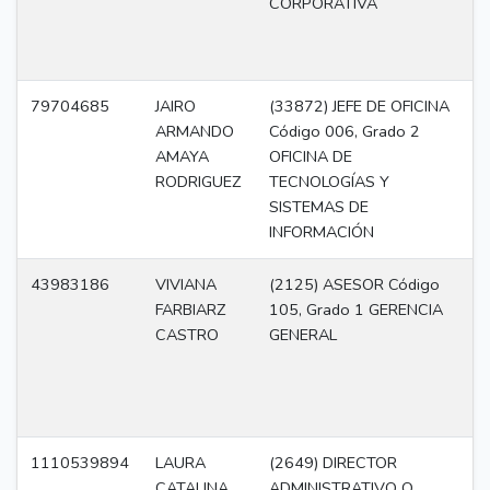
CORPORATIVA
79704685
JAIRO
(33872) JEFE DE OFICINA
Di
ARMANDO
Código 006, Grado 2
AMAYA
OFICINA DE
RODRIGUEZ
TECNOLOGÍAS Y
SISTEMAS DE
INFORMACIÓN
43983186
VIVIANA
(2125) ASESOR Código
A
FARBIARZ
105, Grado 1 GERENCIA
CASTRO
GENERAL
1110539894
LAURA
(2649) DIRECTOR
Di
CATALINA
ADMINISTRATIVO O