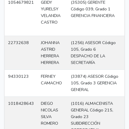
1054679821
GEIDY
(35305) GERENTE
Di
YURELSY
Código 039, Grado 1
VELANDIA
GERENCIA FINANCIERA
CASTRO
22732638
JOHANNA
(1256) ASESOR Código
A
ASTRID
105, Grado 6
HERRERA
DESPACHO DE LA
HERRERA
SECRETARÍA
94330123
FERNEY
(33874) ASESOR Código
A
CAMACHO
105, Grado 3 GERENCIA
GENERAL
1018428643
DIEGO
(1016) ALMACENISTA
P
NICOLAS
GENERAL Código 215,
SILVA
Grado 23
ROMERO
SUBDIRECCIÓN