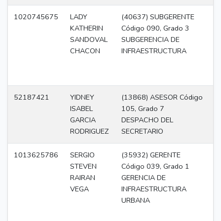
1020745675
LADY
(40637) SUBGERENTE
Di
KATHERIN
Código 090, Grado 3
SANDOVAL
SUBGERENCIA DE
CHACON
INFRAESTRUCTURA
52187421
YIDNEY
(13868) ASESOR Código
A
ISABEL
105, Grado 7
GARCIA
DESPACHO DEL
RODRIGUEZ
SECRETARIO
1013625786
SERGIO
(35932) GERENTE
Di
STEVEN
Código 039, Grado 1
RAIRAN
GERENCIA DE
VEGA
INFRAESTRUCTURA
URBANA