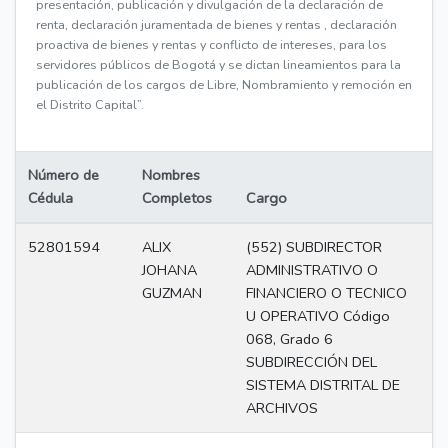
presentación, publicación y divulgación de la declaración de
renta, declaración juramentada de bienes y rentas , declaración
proactiva de bienes y rentas y conflicto de intereses, para los
servidores públicos de Bogotá y se dictan lineamientos para la
publicación de los cargos de Libre, Nombramiento y remoción en
el Distrito Capital”.
Número de
Nombres
Cédula
Completos
Cargo
Ni
52801594
ALIX
(552) SUBDIRECTOR
Di
JOHANA
ADMINISTRATIVO O
GUZMAN
FINANCIERO O TECNICO
U OPERATIVO Código
068, Grado 6
SUBDIRECCIÓN DEL
SISTEMA DISTRITAL DE
ARCHIVOS